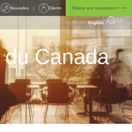
|
Nouvelles
Clients
Obtenir une soumission
|
English
s du Canada