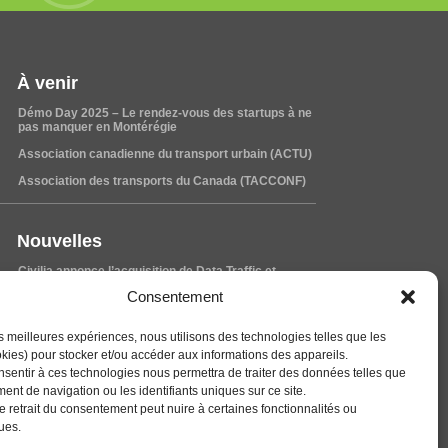
À venir
Démo Day 2025 – Le rendez-vous des startups à ne
pas manquer en Montérégie
Association canadienne du transport urbain (ACTU)
Association des transports du Canada (TACCONF)
Nouvelles
Civilia annonce l’acquisition de Data Traffic et
renforce son positionnement sur le marché
Consentement
canadien
Excitante nouvelle de collaboration !
les meilleures expériences, nous utilisons des technologies telles que les
Transport collectif: Granby passe la vitesse
kies) pour stocker et/ou accéder aux informations des appareils.
supérieure
onsentir à ces technologies nous permettra de traiter des données telles que
ent de navigation ou les identifiants uniques sur ce site.
le retrait du consentement peut nuire à certaines fonctionnalités ou
Carrières
ques.