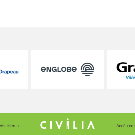
ès clients
Accès car