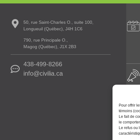
50, rue Saint-Charles O., suite 100,
Longueuil (Québec), J4H 1C6
790, rue Principale O.,
Magog (Québec), J1X 2B3
438-499-8266
info@civilia.ca
Pour offrir 
témoins (coo
Le fait de c
le comportem
Le refus ou 
caractéristi