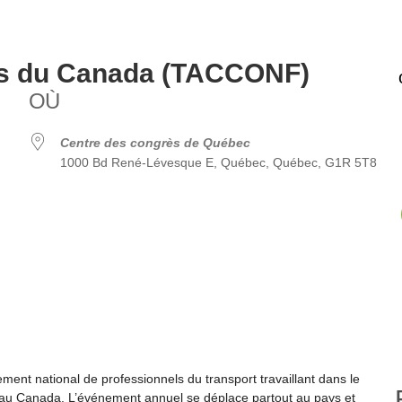
rts du Canada (TACCONF)
OÙ
Centre des congrès de Québec
1000 Bd René-Lévesque E, Québec, Québec, G1R 5T8
ogle
iCalendar
Office 
ent national de professionnels du transport travaillant dans le
n au Canada. L’événement annuel se déplace partout au pays et