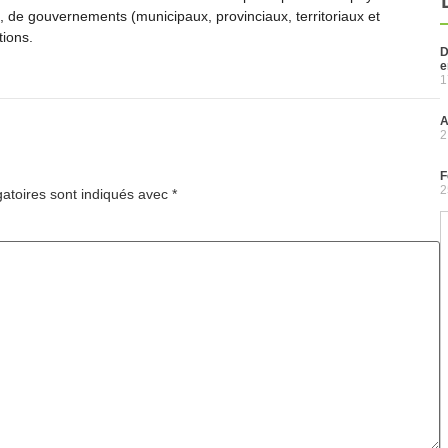
s, de gouvernements (municipaux, provinciaux, territoriaux et
tions.
D
e
1
A
2
F
2
atoires sont indiqués avec
*