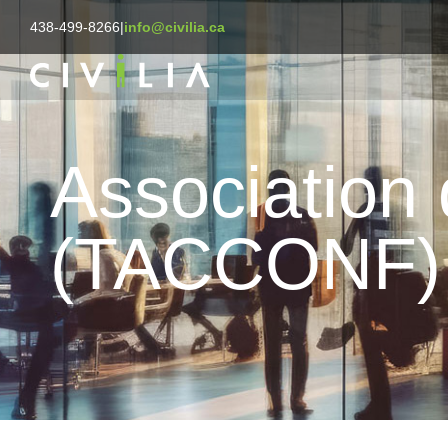
438-499-8266
|
info@civilia.ca
Association
(TACCONF)